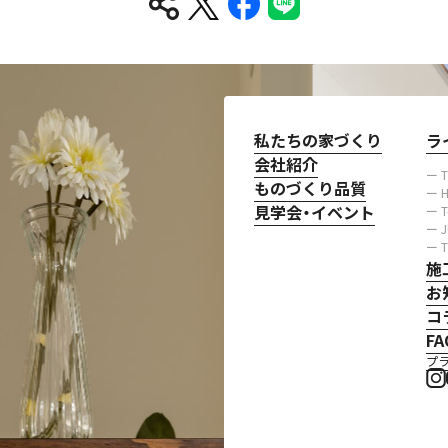
私たちの家づくり
ラ
会社紹介
ー 
ものづくり品質
ー H
見学会・イベント
ー 
ー 
ー 
施
お
コ
FA
プ