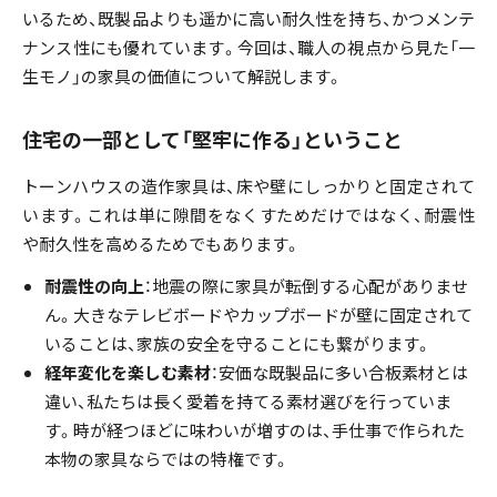
いるため、既製品よりも遥かに高い耐久性を持ち、かつメンテ
私たちの家づくり
ナンス性にも優れています。今回は、職人の視点から見た「一
生モノ」の家具の価値について解説します。
ものづくり品質
住宅の一部として「堅牢に作る」ということ
FAQ
トーンハウスの造作家具は、床や壁にしっかりと固定されて
います。これは単に隙間をなくすためだけではなく、耐震性
見学会のお申し込み
や耐久性を高めるためでもあります。
耐震性の向上
：地震の際に家具が転倒する心配がありませ
資料請求・お問い合わせ
ん。大きなテレビボードやカップボードが壁に固定されて
プライバシーポリシー
いることは、家族の安全を守ることにも繋がります。
経年変化を楽しむ素材
：安価な既製品に多い合板素材とは
違い、私たちは長く愛着を持てる素材選びを行っていま
す。時が経つほどに味わいが増すのは、手仕事で作られた
本物の家具ならではの特権です。