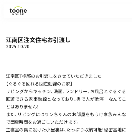
見学会・イベント
江南区注文住宅お引渡し
2025.10.20
ラインナップ
施工事例
江南区T様邸のお引渡しをさせていただきました
【ぐるぐる回れる回遊動線のお家】
お知らせ
リビングからキッチン、洗面、ランドリー、お風呂とぐるぐる
回遊できる家事動線となっており、奥で人が渋滞…なんてこ
コラム
とはありません！
また、リビングにはワンちゃんのお部屋をもうけ家族みんな
会社紹介
で団欒時間をお過ごしいただけます。
主寝室の奥に設けた小屋裏は、たっぷり収納可能！秘密基地に