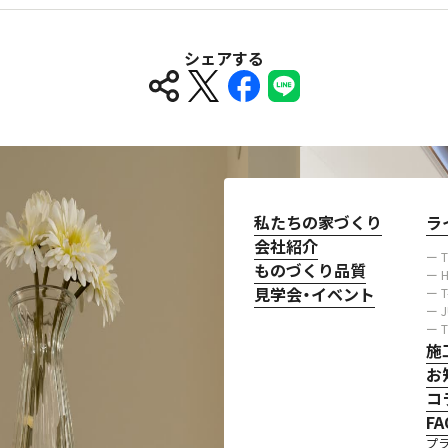
シェアする
私たちの家づくり
ラ
会社紹介
ー 
ものづくり品質
ー H
見学会・イベント
ー 
ー 
ー 
施
お
コ
FA
プ