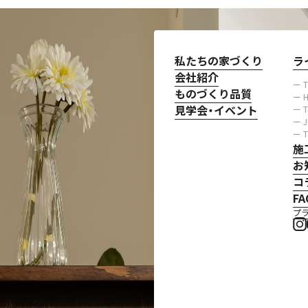
私たちの家づくり
ラ
会社紹介
ー 
ものづくり品質
ー H
見学会・イベント
ー 
ー 
ー 
施
お
コ
FA
プ