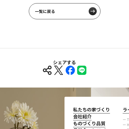
一覧に戻る
シェアする
私たちの家づくり
ラ
会社紹介
ー 
ものづくり品質
ー H