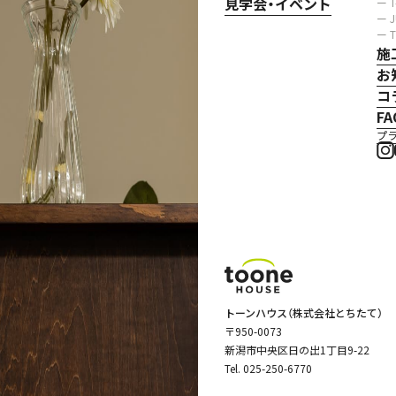
見学会・イベント
ー 
ー 
ー 
施
お
コ
FA
プ
トーンハウス（株式会社とちたて）
〒950-0073
新潟市中央区日の出1丁目9-22
Tel.
025-250-6770