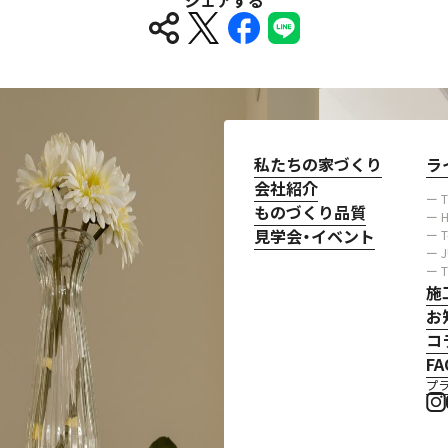
シェアする
私たちの家づくり
ラ
会社紹介
ー 
ものづくり品質
ー H
見学会・イベント
ー 
ー 
ー 
施
お
コ
FA
プ