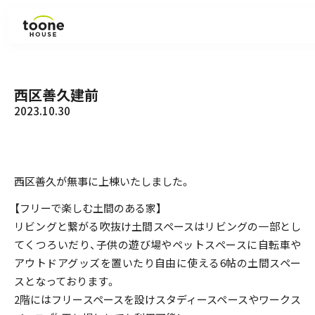
見学会・イベント
西区善久建前
2023.10.30
ラインナップ
施工事例
西区善久が無事に上棟いたしました。
お知らせ
【フリーで楽しむ土間のある家】
リビングと繋がる吹抜け土間スペースはリビングの一部とし
コラム
てくつろいだり、子供の遊び場やペットスペースに自転車や
アウトドアグッズを置いたり自由に使える6帖の土間スペー
スとなっております。
会社紹介
2階にはフリースペースを設けスタディースペースやワークス