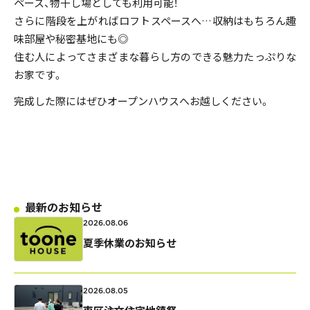
ペース、物干し場としても利用可能！
私たちの家づくり
さらに階段を上がればロフトスペースへ…収納はもちろん趣
味部屋や秘密基地にも◎
ものづくり品質
住む人によってさまざまな暮らし方のできる魅力たっぷりな
お家です。
FAQ
完成した際にはぜひオープンハウスへお越しください。
見学会のお申し込み
資料請求・お問い合わせ
最新のお知らせ
プライバシーポリシー
2026.08.06
夏季休業のお知らせ
2026.08.05