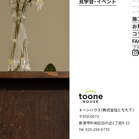
見学会・イベント
ー 
ー 
ー 
施
お
コ
FA
プ
トーンハウス（株式会社とちたて）
〒950-0073
新潟市中央区日の出1丁目9-22
Tel.
025-250-6770