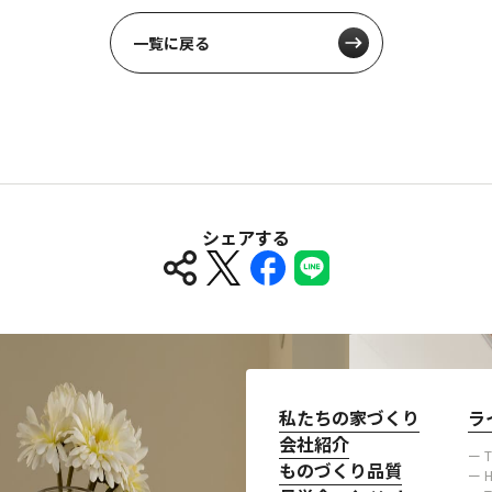
一覧に戻る
シェアする
私たちの家づくり
ラ
会社紹介
ー 
ものづくり品質
ー H