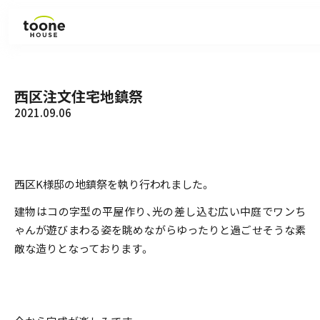
見学会・イベント
西区注文住宅地鎮祭
2021.09.06
ラインナップ
施工事例
西区K様邸の地鎮祭を執り行われました。
お知らせ
建物はコの字型の平屋作り、光の差し込む広い中庭でワンち
ゃんが遊びまわる姿を眺めながらゆったりと過ごせそうな素
コラム
敵な造りとなっております。
会社紹介