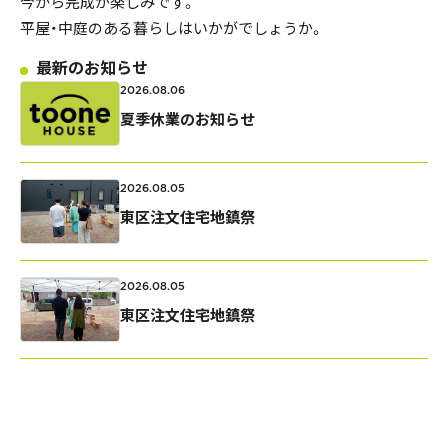
今から完成が楽しみです。
私たちの家づくり
平屋・中庭のある暮らしはいかがでしょうか。
最新のお知らせ
ものづくり品質
2026.08.06
夏季休業のお知らせ
FAQ
2026.08.05
見学会のお申し込み
東区注文住宅地鎮祭
資料請求・お問い合わせ
2026.08.05
プライバシーポリシー
東区注文住宅地鎮祭