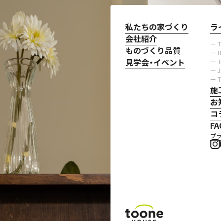
私たちの家づくり
ラ
会社紹介
ー 
ものづくり品質
ー H
見学会・イベント
ー 
ー 
ー 
施
お
コ
FA
プ