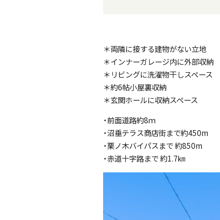
＊両隣に接する建物がない立地
＊インナーガレージ内に外部収納
＊リビングに洗濯物干しスペース
＊約6帖小屋裏収納
＊玄関ホールに収納スペース
・前面道路約8ｍ
・沼垂テラス商店街まで約450m
・栗ノ木バイパスまで 約850m
・赤道十字路まで 約1.7㎞