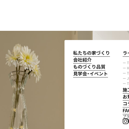
私たちの家づくり
ものづくり品質
FAQ
私たちの家づくり
ラ
見学会のお申し込み
会社紹介
ー 
ものづくり品質
ー H
見学会・イベント
ー 
資料請求・お問い合わせ
ー 
ー 
プライバシーポリシー
施
お
コ
FA
プ