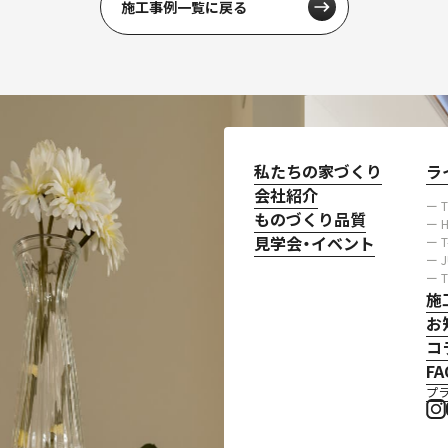
施工事例一覧に戻る
私たちの家づくり
ラ
会社紹介
ー 
ものづくり品質
ー H
見学会・イベント
ー 
ー 
ー 
施
お
コ
FA
プ